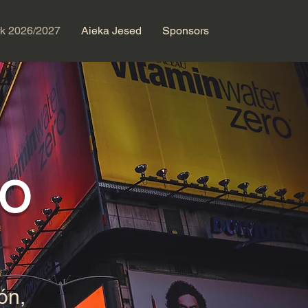
k 2026/2027
Aieka Jesed
Sponsors
RO
ón,