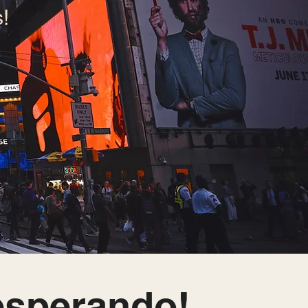
!
 esperando!