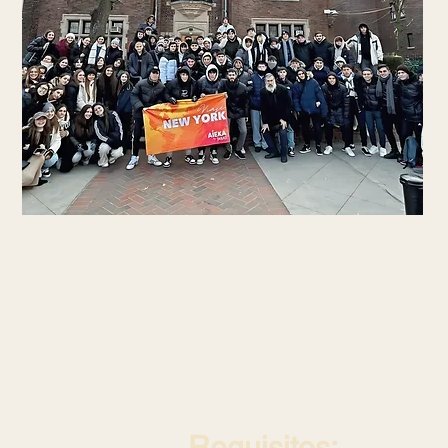
¡M
Requisitos:​​​